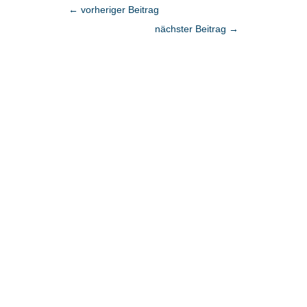
←
vorheriger Beitrag
nächster Beitrag
→
Fragen?
Vereinbaren Sie einen persönlichen
Termin.
Dr. Julien Bobineau
+49 175 8500194
julien@denkfabrik-diversitaet.de