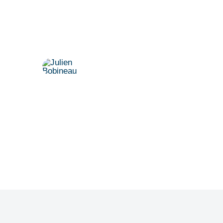
Vereinbaren Sie einen persönlichen
Termin.
Dr. Julien Bobineau
+49 175 8500194
julien@denkfabrik-diversitaet.de