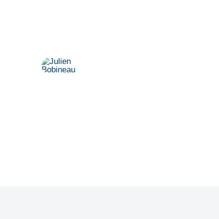
Vereinbaren Sie einen persönlichen
Termin.
Dr. Julien Bobineau
+49 175 8500194
julien@denkfabrik-diversitaet.de