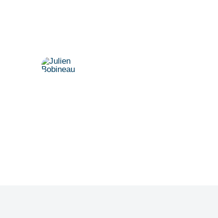
Vereinbaren Sie einen persönlichen
Termin.
Dr. Julien Bobineau
+49 175 8500194
julien@denkfabrik-diversitaet.de