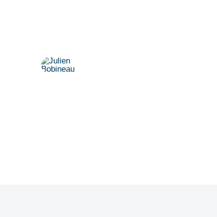
Vereinbaren Sie einen persönlichen
Termin.
Dr. Julien Bobineau
+49 175 8500194
julien@denkfabrik-diversitaet.de