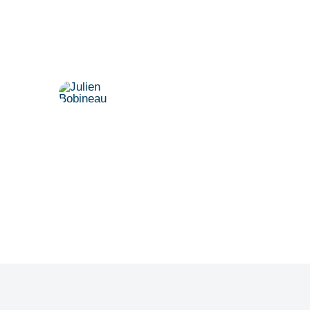
Vereinbaren Sie einen persönlichen
Termin.
Dr. Julien Bobineau
+49 175 8500194
julien@denkfabrik-diversitaet.de