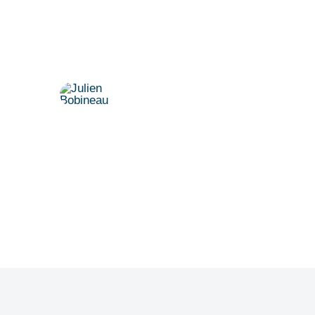
Vereinbaren Sie einen persönlichen
Termin.
Dr. Julien Bobineau
+49 175 8500194
julien@denkfabrik-diversitaet.de