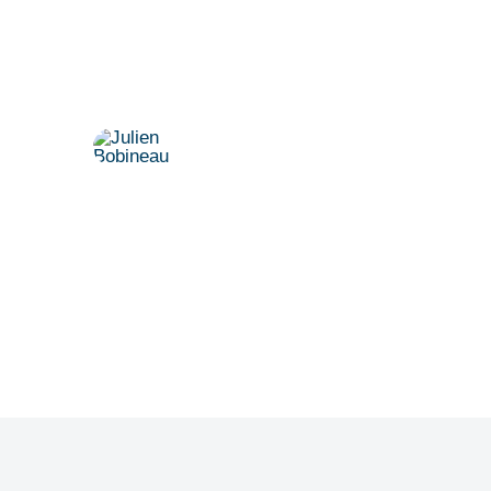
Vereinbaren Sie einen persönlichen
Termin.
Dr. Julien Bobineau
+49 175 8500194
julien@denkfabrik-diversitaet.de