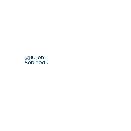
Fragen?
Vereinbaren Sie einen
persönlichen Termin.
Dr. Julien Bobineau
+49 175 8500194
julien@denkfabrik-
diversitaet.de