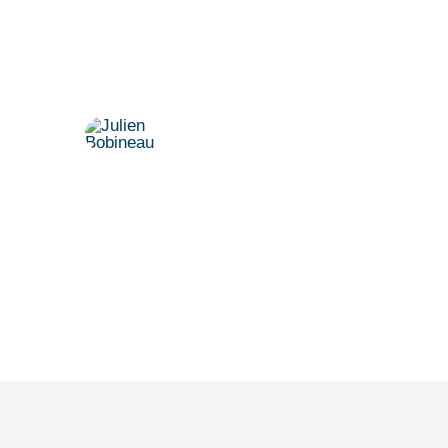
Vereinbaren Sie einen persönlichen
Termin.
Dr. Julien Bobineau
+49 175 8500194
julien@denkfabrik-diversitaet.de