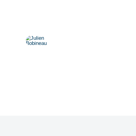
Vereinbaren Sie einen persönlichen
Termin.
Dr. Julien Bobineau
+49 175 8500194
julien@denkfabrik-diversitaet.de