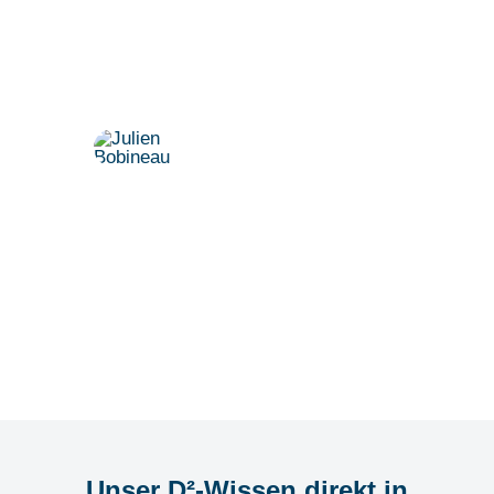
Vereinbaren Sie einen persönlichen
Termin.
Dr. Julien Bobineau
+49 175 8500194
julien@denkfabrik-diversitaet.de
Unser D²-Wissen direkt in