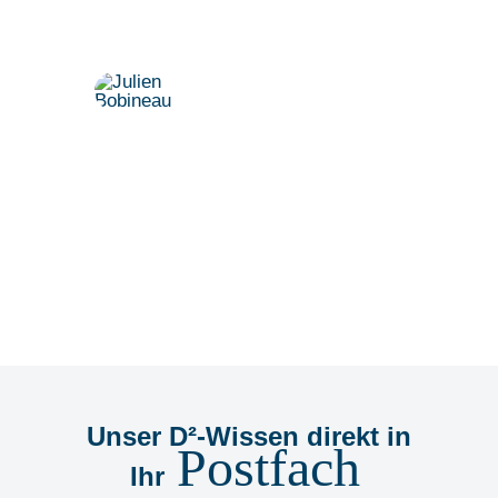
Termin.
Dr. Julien Bobineau
+49 175 8500194
julien@denkfabrik-diversitaet.de
Unser D²-Wissen direkt in
Postfach
Ihr