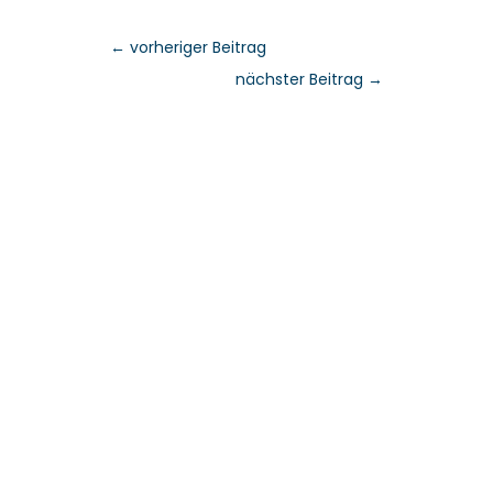
←
vorheriger Beitrag
nächster Beitrag
→
Fragen?
Vereinbaren Sie einen
persönlichen Termin.
Dr. Julien Bobineau
+49 175 8500194
julien@denkfabrik-