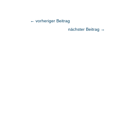
←
vorheriger Beitrag
nächster Beitrag
→
Fragen?
Vereinbaren Sie einen persönlichen
Termin.
Dr. Julien Bobineau