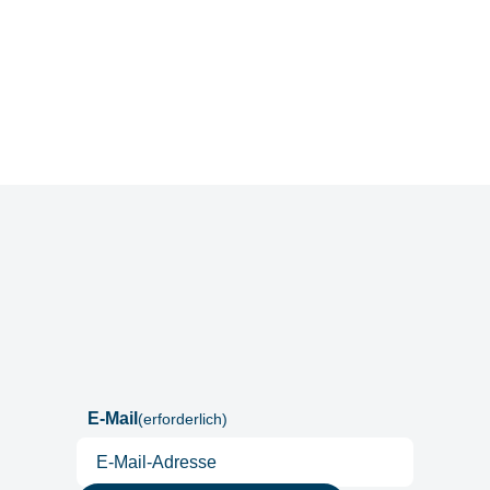
+49 175 8500194
julien@denkfabrik-diversitaet.de
Postfach
E-Mail
(erforderlich)