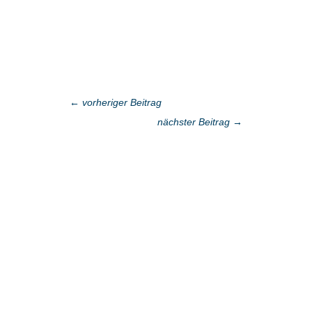
←
vorheriger Beitrag
nächster Beitrag
→
Fragen?
Vereinbaren Sie einen persönlichen
Termin.