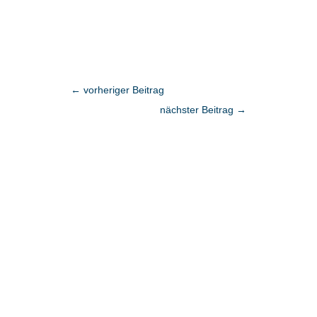
←
vorheriger Beitrag
nächster Beitrag
→
Fragen?
Vereinbaren Sie einen persönlichen
Termin.