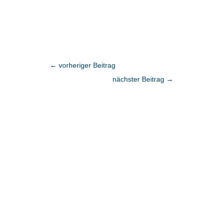
←
vorheriger Beitrag
nächster Beitrag
→
Fragen?
Vereinbaren Sie einen persönlichen
Termin.