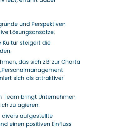
v lebt, erfährt dabei
rgründe und Perspektiven
tive Lösungsansätze.
ve Kultur steigert die
nden.
ehmen, das sich z.B. zur Charta
415 „Personalmanagement
niert sich als attraktiver
t im Team bringt Unternehmen
eich zu agieren.
divers aufgestellte
d einen positiven Einfluss