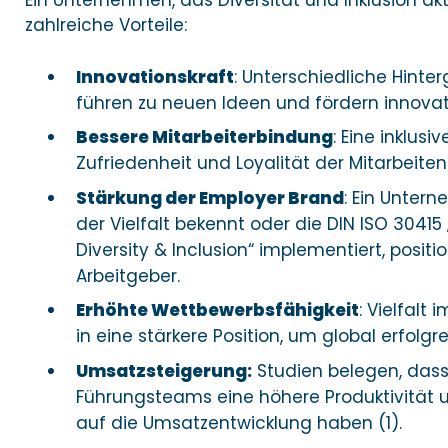
Ein Unternehmen, das Diversität und Inklusion akti
zahlreiche Vorteile:
Innovationskraft
: Unterschiedliche Hinte
führen zu neuen Ideen und fördern innova
Bessere Mitarbeiterbindung
: Eine inklusi
Zufriedenheit und Loyalität der Mitarbeite
Stärkung der Employer Brand
: Ein Untern
der Vielfalt bekennt oder die DIN ISO 30
Diversity & Inclusion“ implementiert, positio
Arbeitgeber.
Erhöhte Wettbewerbsfähigkeit
: Vielfal
in eine stärkere Position, um global erfolgr
Umsatzsteigerung:
Studien belegen, dass 
Führungsteams eine höhere Produktivität un
auf die Umsatzentwicklung haben (1).